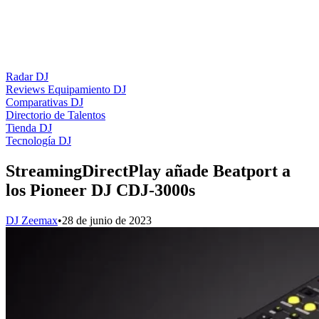
Radar DJ
Reviews Equipamiento DJ
Comparativas DJ
Directorio de Talentos
Tienda DJ
Tecnología DJ
StreamingDirectPlay añade Beatport a
los Pioneer DJ CDJ-3000s
DJ Zeemax
•
28 de junio de 2023