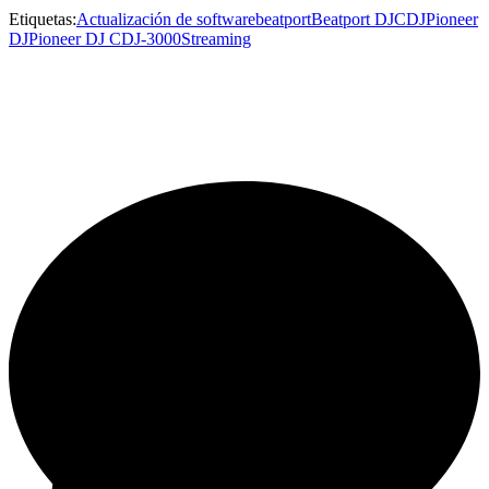
Etiquetas:
Actualización de software
beatport
Beatport DJ
CDJ
Pioneer
DJ
Pioneer DJ CDJ-3000
Streaming