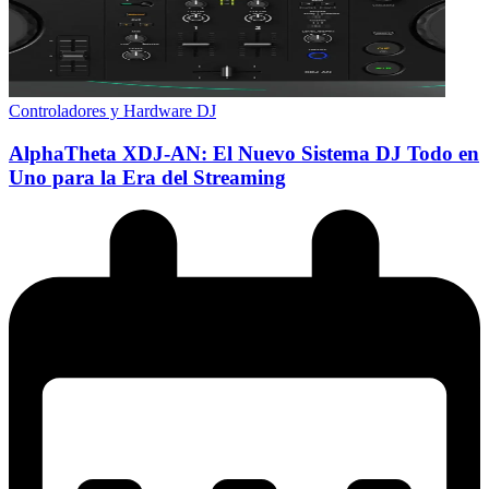
Controladores y Hardware DJ
AlphaTheta XDJ-AN: El Nuevo Sistema DJ Todo en
Uno para la Era del Streaming