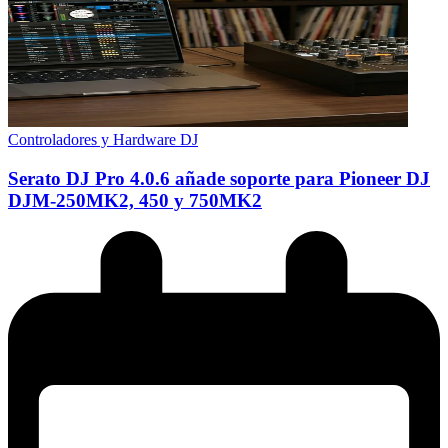
Controladores y Hardware DJ
Serato DJ Pro 4.0.6 añade soporte para Pioneer DJ
DJM-250MK2, 450 y 750MK2