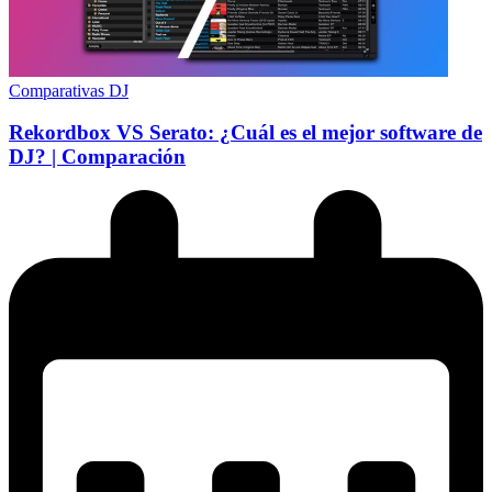
Comparativas DJ
Rekordbox VS Serato: ¿Cuál es el mejor software de
DJ? | Comparación