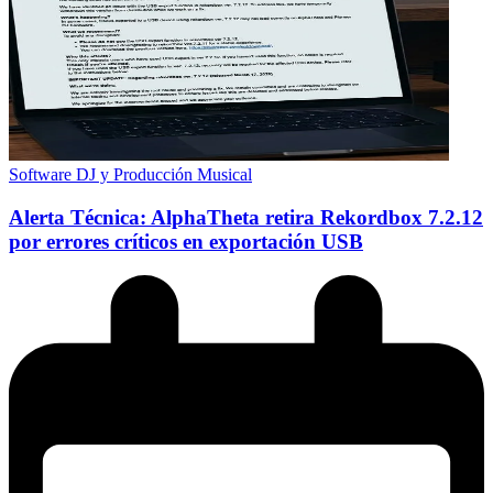
Software DJ y Producción Musical
Alerta Técnica: AlphaTheta retira Rekordbox 7.2.12
por errores críticos en exportación USB