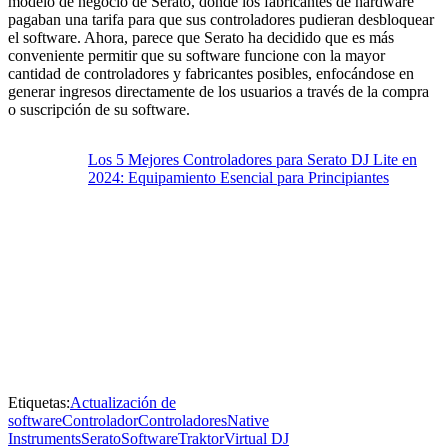
modelo de negocio de Serato, donde los fabricantes de hardware
pagaban una tarifa para que sus controladores pudieran desbloquear
el software. Ahora, parece que Serato ha decidido que es más
conveniente permitir que su software funcione con la mayor
cantidad de controladores y fabricantes posibles, enfocándose en
generar ingresos directamente de los usuarios a través de la compra
o suscripción de su software.
Los 5 Mejores Controladores para Serato DJ Lite en
2024: Equipamiento Esencial para Principiantes
Etiquetas:
Actualización de
software
Controlador
Controladores
Native
Instruments
Serato
Software
Traktor
Virtual DJ