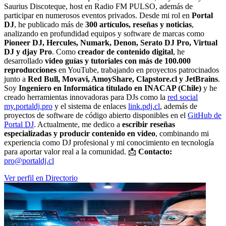
Saurius Discoteque, host en Radio FM PULSO, además de
participar en numerosos eventos privados. Desde mi rol en
Portal
DJ
, he publicado más de
300 artículos, reseñas y noticias
,
analizando en profundidad equipos y software de marcas como
Pioneer DJ, Hercules, Numark, Denon, Serato DJ Pro, Virtual
DJ y djay Pro
. Como
creador de contenido digital
, he
desarrollado
video guías y tutoriales con más de 100.000
reproducciones
en YouTube, trabajando en proyectos patrocinados
junto a
Red Bull, Movavi, AmoyShare, Clapstore.cl y JetBrains
.
Soy
Ingeniero en Informática titulado en INACAP (Chile)
y he
creado herramientas innovadoras para DJs como la
red social
my.portaldj.pro
y el sistema de enlaces
link.pdj.cl
, además de
proyectos de software de código abierto disponibles en el
GitHub de
Portal DJ
. Actualmente, me dedico a
escribir reseñas
especializadas y producir contenido en video
, combinando mi
experiencia como DJ profesional y mi conocimiento en tecnología
para aportar valor real a la comunidad. 📩
Contacto:
pro@portaldj.cl
Ver perfil en Directorio