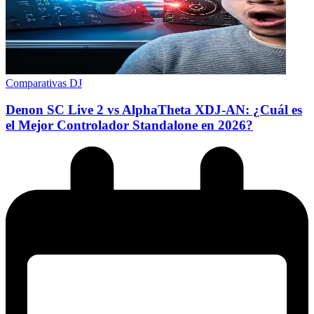
Comparativas DJ
Denon SC Live 2 vs AlphaTheta XDJ-AN: ¿Cuál es
el Mejor Controlador Standalone en 2026?