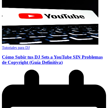
Tutoriales para DJ
Cómo Subir tus DJ Sets a YouTube SIN Problemas
de Copyright (Guía Definitiva)