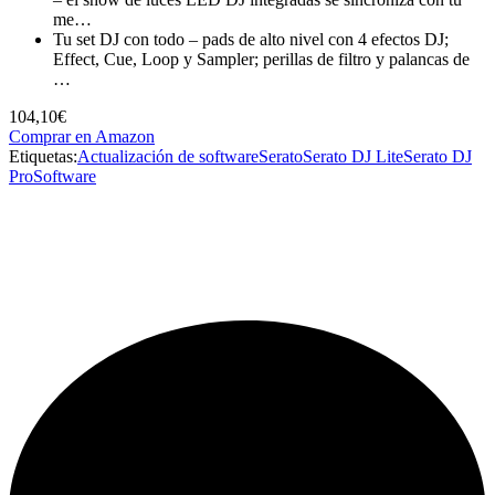
me…
Tu set DJ con todo – pads de alto nivel con 4 efectos DJ;
Effect, Cue, Loop y Sampler; perillas de filtro y palancas de
…
104,10€
Comprar en Amazon
Etiquetas:
Actualización de software
Serato
Serato DJ Lite
Serato DJ
Pro
Software