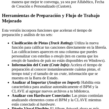
manera que mejor te convenga, ya sea por Alfabético, Fecha
de Creación o Personalizado (
Custom
).
Herramientas de Preparación y Flujo de Trabajo
Mejorado
Esta versión incorpora funciones que aceleran el tiempo de
preparación y análisis de tus sets:
Clasificación de Pistas (
Track Rating
):
Utiliza la nueva
función para calificar tus canciones directamente en la librería.
Las calificaciones aparecen en una columna que puedes
personalizar con estrellas o
emojis
(ten en cuenta que los
emojis
de bandera de país no están disponibles en Windows).
Información del Crate (
Crate Info
):
Acelera el tiempo de
preparación al conocer instantáneamente cuántas pistas, el
tiempo total y el tamaño de un
crate
, información que se
muestra en la Barra de Estado.
Analizar al Importar (
Analyze on Import
):
Habilita esta
característica para analizar automáticamente el BPM y la
CLAVE al agregar nuevos archivos a tu biblioteca.
Analizar con Hardware Conectado:
Las pistas continúan
analizando elementos como el BPM y la CLAVE mientras
estás conectado al
hardware
.
Diseño Visual Flexible:
El
Album Artwork
ahora es más