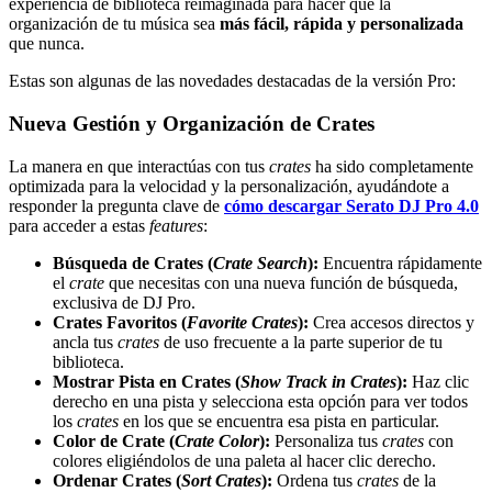
experiencia de biblioteca reimaginada para hacer que la
organización de tu música sea
más fácil, rápida y personalizada
que nunca.
Estas son algunas de las novedades destacadas de la versión Pro:
Nueva Gestión y Organización de Crates
La manera en que interactúas con tus
crates
ha sido completamente
optimizada para la velocidad y la personalización, ayudándote a
responder la pregunta clave de
cómo descargar Serato DJ Pro 4.0
para acceder a estas
features
:
Búsqueda de Crates (
Crate Search
):
Encuentra rápidamente
el
crate
que necesitas con una nueva función de búsqueda,
exclusiva de DJ Pro.
Crates Favoritos (
Favorite Crates
):
Crea accesos directos y
ancla tus
crates
de uso frecuente a la parte superior de tu
biblioteca.
Mostrar Pista en Crates (
Show Track in Crates
):
Haz clic
derecho en una pista y selecciona esta opción para ver todos
los
crates
en los que se encuentra esa pista en particular.
Color de Crate (
Crate Color
):
Personaliza tus
crates
con
colores eligiéndolos de una paleta al hacer clic derecho.
Ordenar Crates (
Sort Crates
):
Ordena tus
crates
de la