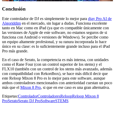
Conclusión
Este controlador de DJ es simplemente lo mejor para
djay Pro AI de
Algoriddim
en el mercado, sin lugar a dudas. Funciona excelente
tanto en Mac como en iPad (ya que es compatible únicamente con
las versiones de Apple de este software, no estamos seguros de si
funciona con Android o versiones de Windows). Se percibe como
un equipo altamente profesional, y su ranura incorporada lo hace
único en su clase: es lo suficientemente grande incluso para el iPad
Pro más grande.
En el caso de Serato, la competencia es más intensa, con unidades
como el Rane Four (con un control superior de los stems) y el
FLX10 (también con un control de los stems más avanzado, además
con compatibilidad con Rekordbox), se hace más dificil decir que
este Reloop Mixon 8 Pro es lo mejor para este software, aunque
ambos controladroes mencionados con anterioridad cuestan un poco
más que el
Mixon 8 Pro
, si que en ese caso es una gran alternativa.
Etiquetas:
Controlador
Controladores
Reloop
Reloop Mixon 8
Pro
Serato
Serato DJ Pro
Software
STEMS