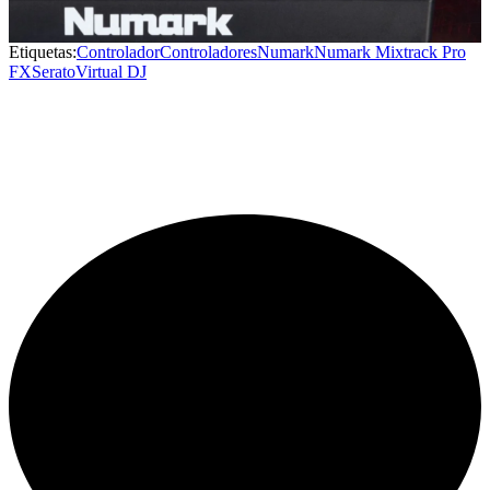
Etiquetas:
Controlador
Controladores
Numark
Numark Mixtrack Pro
FX
Serato
Virtual DJ