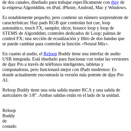
de dos canales, diseñado para trabajar específicamente con
djay
de
la empresa Algoriddim, en iPad, iPhone, Android, Mac y Windows.
Es notablemente pequeño, pero contiene un número sorprendente de
características: Hay pads RGB que controlan hot cue, loop
automático, touch FX, sampler, slicer, bounce loop y loop de
STEMS de Algoriddim; controles dedicados de Loop; paletas de
control FX; una sección de ecualización y filtro de dos bandas que
se puede cambiar para controlar la función «Neural Mix».
En cuanto al audio, el
Reloop
Buddy tiene una interfaz de audio
USB integrada. Está diseñado para funcionar con todas las versiones
de djay Pro a través de teléfonos inteligentes, tabletas y
computadoras, pero funcionará mejor con iPads modernos: Es
donde actualmente encontrarás la versión más potente de djay Pro
AI.
Reloop Buddy tiene una sola salida master RCA y una salida de
auriculares de 1/8″. Ambas salidas están en el lado de la unidad.
Reloop
Buddy
de
costado