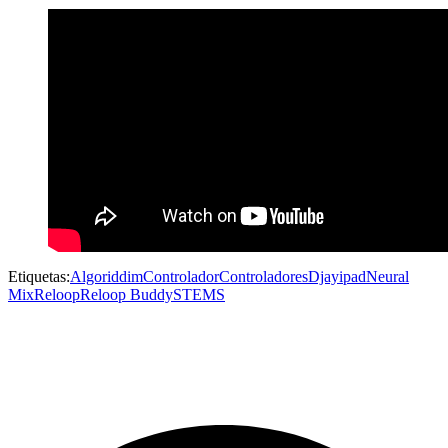
Etiquetas:
Algoriddim
Controlador
Controladores
Djay
ipad
Neural
Mix
Reloop
Reloop Buddy
STEMS