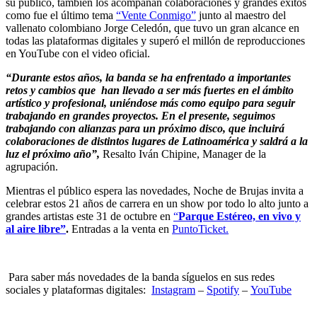
su público, también los acompañan colaboraciones y grandes éxitos
como fue el último tema
“Vente Conmigo”
junto al maestro del
vallenato colombiano Jorge Celedón, que tuvo un gran alcance en
todas las plataformas digitales y superó el millón de reproducciones
en YouTube con el video oficial.
“Durante estos años, la banda se ha enfrentado a importantes
retos y cambios que han llevado a ser más fuertes en el ámbito
artístico y profesional, uniéndose más como equipo para seguir
trabajando en grandes proyectos. En el presente, seguimos
trabajando con alianzas para un próximo disco, que incluirá
colaboraciones de distintos lugares de Latinoamérica y saldrá a la
luz el próximo año”,
Resalto Iván Chipine, Manager de la
agrupación.
Mientras el público espera las novedades, Noche de Brujas invita a
celebrar estos 21 años de carrera en un show por todo lo alto junto a
grandes artistas este 31 de octubre en
“
Parque Estéreo, en vivo y
al aire libre”
.
Entradas a la venta en
PuntoTicket.
Para saber más novedades de la banda síguelos en sus redes
sociales y plataformas digitales:
Instagram
–
Spotify
–
YouTube