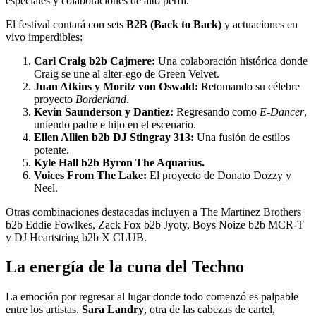
especiales y colaboraciones de alto perfil.
El festival contará con sets
B2B (Back to Back)
y actuaciones en
vivo imperdibles:
Carl Craig b2b Cajmere:
Una colaboración histórica donde
Craig se une al alter-ego de Green Velvet.
Juan Atkins y Moritz von Oswald:
Retomando su célebre
proyecto
Borderland
.
Kevin Saunderson y Dantiez:
Regresando como
E-Dancer
,
uniendo padre e hijo en el escenario.
Ellen Allien b2b DJ Stingray 313:
Una fusión de estilos
potente.
Kyle Hall b2b Byron The Aquarius.
Voices From The Lake:
El proyecto de Donato Dozzy y
Neel.
Otras combinaciones destacadas incluyen a The Martinez Brothers
b2b Eddie Fowlkes, Zack Fox b2b Jyoty, Boys Noize b2b MCR-T
y DJ Heartstring b2b X CLUB.
La energía de la cuna del Techno
La emoción por regresar al lugar donde todo comenzó es palpable
entre los artistas.
Sara Landry
, otra de las cabezas de cartel,