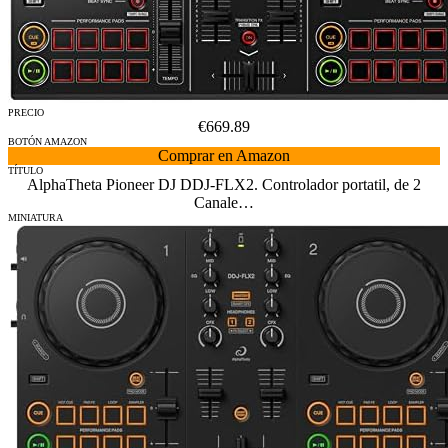
PRECIO
€669.89
BOTÓN AMAZON
Comprar en Amazon
TÍTULO
AlphaTheta Pioneer DJ DDJ-FLX2. Controlador portatil, de 2
Canale…
MINIATURA