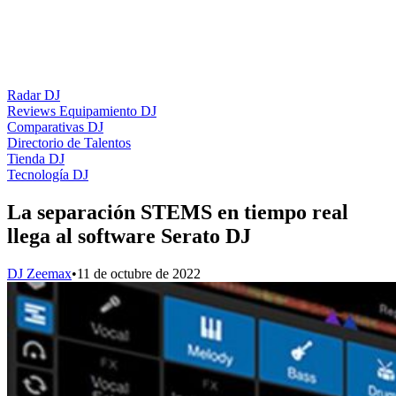
Radar DJ
Reviews Equipamiento DJ
Comparativas DJ
Directorio de Talentos
Tienda DJ
Tecnología DJ
La separación STEMS en tiempo real
llega al software Serato DJ
DJ Zeemax
•
11 de octubre de 2022