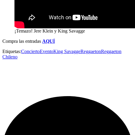
¡Temazo! Jere Klein y King Savagge
Compra las entradas
AQUÍ
Etiquetas:
Concierto
Evento
King Savagge
Reggaeton
Reggaeton
Chileno