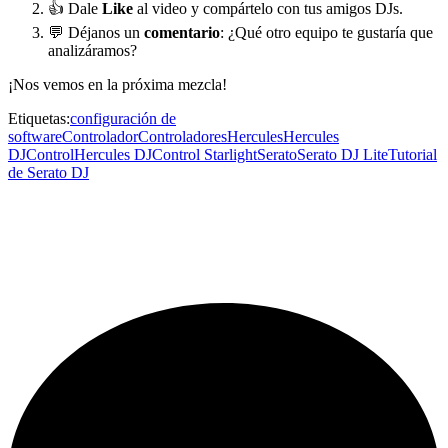
👍 Dale
Like
al video y compártelo con tus amigos DJs.
💬 Déjanos un
comentario
: ¿Qué otro equipo te gustaría que
analizáramos?
¡Nos vemos en la próxima mezcla!
Etiquetas:
configuración de
software
Controlador
Controladores
Hercules
Hercules
DJControl
Hercules DJControl Starlight
Serato
Serato DJ Lite
Tutorial
de Serato DJ