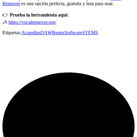
Remover
es una opción perfecta, gratuita y lista para usar.
👉
Prueba la herramienta aquí
:
🎶
https://vocalremover.org/
Etiquetas:
Acapellas
DAW
Remix
Software
STEMS