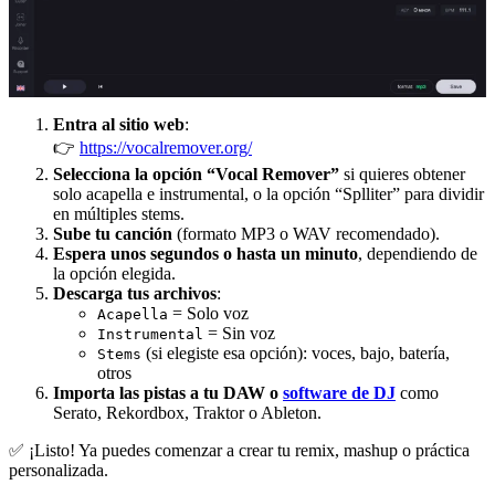
Entra al sitio web
:
👉
https://vocalremover.org/
Selecciona la opción “Vocal Remover”
si quieres obtener
solo acapella e instrumental, o la opción “Splliter” para dividir
en múltiples stems.
Sube tu canción
(formato MP3 o WAV recomendado).
Espera unos segundos o hasta un minuto
, dependiendo de
la opción elegida.
Descarga tus archivos
:
= Solo voz
Acapella
= Sin voz
Instrumental
(si elegiste esa opción): voces, bajo, batería,
Stems
otros
Importa las pistas a tu DAW o
software de DJ
como
Serato, Rekordbox, Traktor o Ableton.
✅ ¡Listo! Ya puedes comenzar a crear tu remix, mashup o práctica
personalizada.