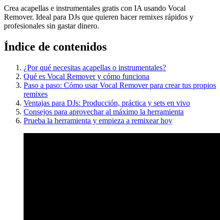
Crea acapellas e instrumentales gratis con IA usando Vocal
Remover. Ideal para DJs que quieren hacer remixes rápidos y
profesionales sin gastar dinero.
Índice de contenidos
¿Por qué necesitas acapellas o instrumentales?
Qué es Vocal Remover y cómo funciona
Paso a paso: Cómo usar Vocal Remover para crear tus propios
remixes
Ventajas para DJs: Producción, práctica y sets en vivo
Consejos para aprovechar al máximo la herramienta
Prueba la herramienta y empieza a remixear hoy