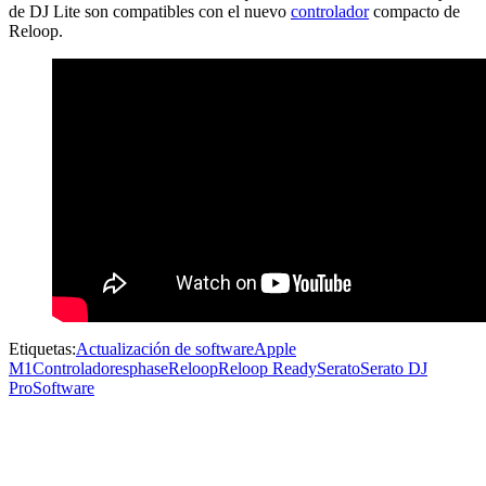
de DJ Lite son compatibles con el nuevo
controlador
compacto de
Reloop.
Etiquetas:
Actualización de software
Apple
M1
Controladores
phase
Reloop
Reloop Ready
Serato
Serato DJ
Pro
Software