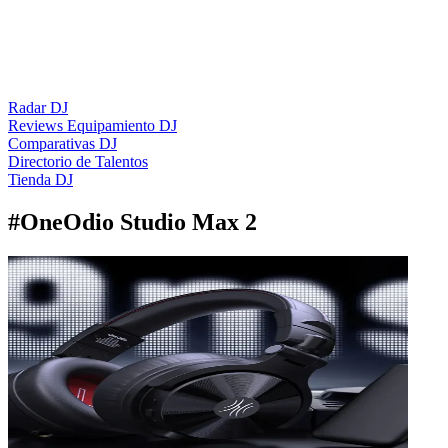
Radar DJ
Reviews Equipamiento DJ
Comparativas DJ
Directorio de Talentos
Tienda DJ
#
OneOdio Studio Max 2