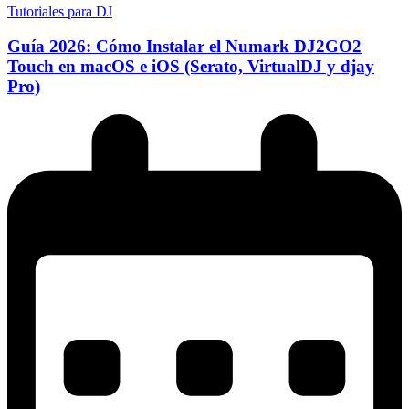
Tutoriales para DJ
Guía 2026: Cómo Instalar el Numark DJ2GO2
Touch en macOS e iOS (Serato, VirtualDJ y djay
Pro)