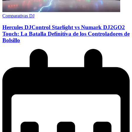
Comparativas DJ
Hercules DJControl Starlight vs Numark DJ2GO2
Touch: La Batalla Definitiva de los Controladores de
Bolsillo