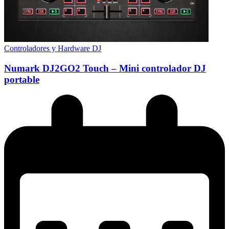
Controladores y Hardware DJ
Numark DJ2GO2 Touch – Mini controlador DJ
portable