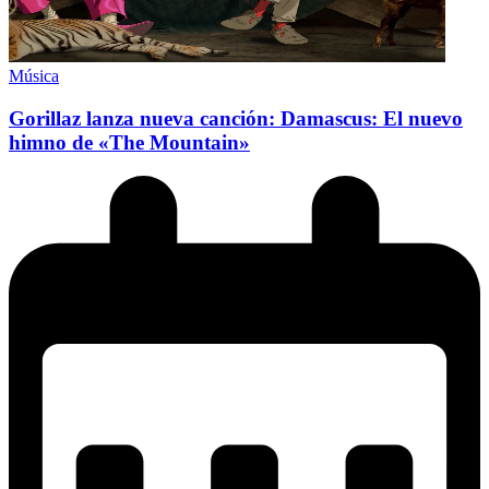
Música
Gorillaz lanza nueva canción: Damascus: El nuevo
himno de «The Mountain»