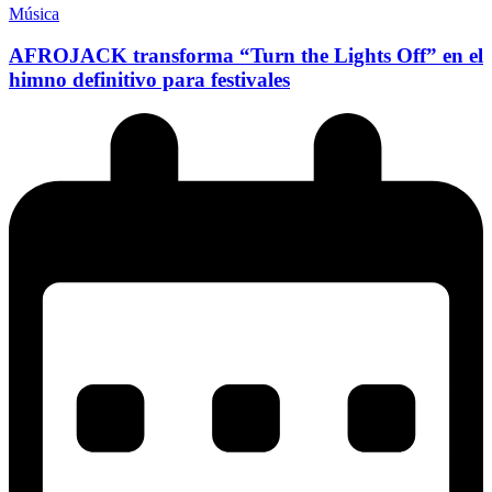
Música
AFROJACK transforma “Turn the Lights Off” en el
himno definitivo para festivales