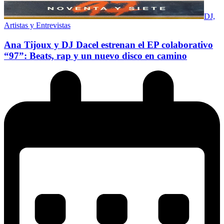
DJ,
Artistas y Entrevistas
Ana Tijoux y DJ Dacel estrenan el EP colaborativo
“97”: Beats, rap y un nuevo disco en camino