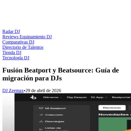
Radar DJ
Reviews Equipamiento DJ
Comparativas DJ
Directorio de Talentos
Tienda DJ
Tecnología DJ
Fusión Beatport y Beatsource: Guía de
migración para DJs
DJ Zeemax
•
29 de abril de 2026