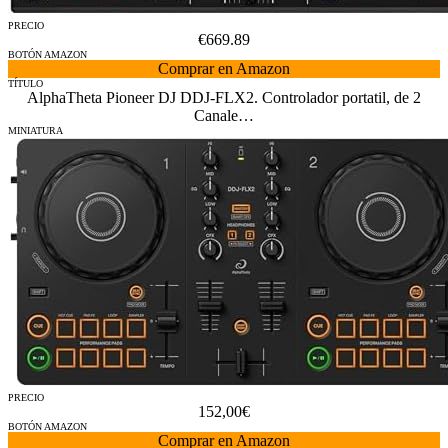
PRECIO
€669.89
BOTÓN AMAZON
Comprar en Amazon
TÍTULO
AlphaTheta Pioneer DJ DDJ-FLX2. Controlador portatil, de 2
Canale…
MINIATURA
PRECIO
152,00€
BOTÓN AMAZON
Comprar en Amazon