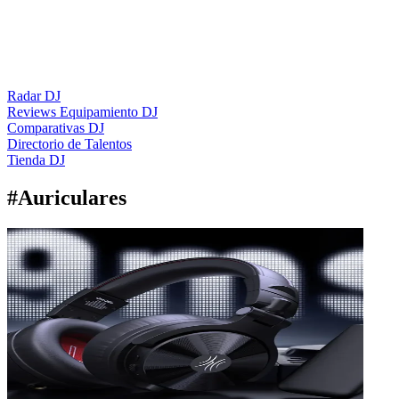
Radar DJ
Reviews Equipamiento DJ
Comparativas DJ
Directorio de Talentos
Tienda DJ
#
Auriculares