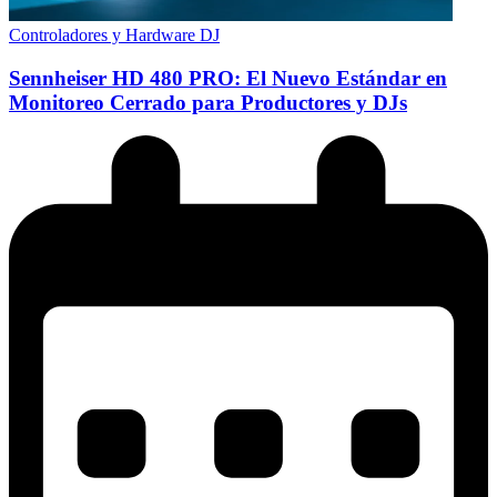
Controladores y Hardware DJ
Sennheiser HD 480 PRO: El Nuevo Estándar en
Monitoreo Cerrado para Productores y DJs