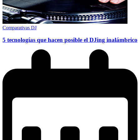
Comparativas DJ
5 tecnologías que hacen posible el DJing inalámbrico