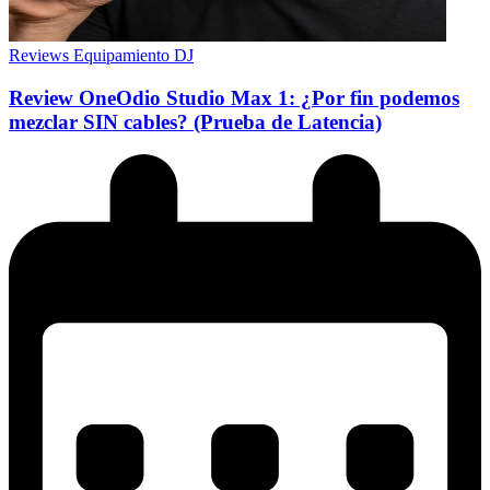
Reviews Equipamiento DJ
Review OneOdio Studio Max 1: ¿Por fin podemos
mezclar SIN cables? (Prueba de Latencia)