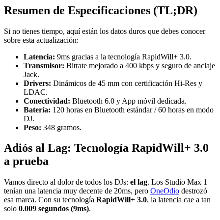
Resumen de Especificaciones (TL;DR)
Si no tienes tiempo, aquí están los datos duros que debes conocer
sobre esta actualización:
Latencia:
9ms gracias a la tecnología RapidWill+ 3.0.
Transmisor:
Bitrate mejorado a 400 kbps y seguro de anclaje
Jack.
Drivers:
Dinámicos de 45 mm con certificación Hi-Res y
LDAC.
Conectividad:
Bluetooth 6.0 y App móvil dedicada.
Batería:
120 horas en Bluetooth estándar / 60 horas en modo
DJ.
Peso:
348 gramos.
Adiós al Lag: Tecnología RapidWill+ 3.0
a prueba
Vamos directo al dolor de todos los DJs:
el lag
. Los Studio Max 1
tenían una latencia muy decente de 20ms, pero
OneOdio
destrozó
esa marca. Con su tecnología
RapidWill+ 3.0
, la latencia cae a tan
solo
0.009 segundos (9ms)
.