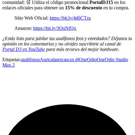
comunidad: 🛒 Utiliza el código promocional
PortalDJ15
en los
enlaces oficiales para obtener un
15% de descuento
en tu compra.
Sitio Web Oficial:
https://bit.ly/4d6CTzs
Amazon:
https://bit.ly/3OuNfQx
¿Estás listo para jubilar tus audífonos feos y enredados? Déjanos tu
opinión en los comentarios y no olvides suscribirte al canal de
Portal DJ en YouTube
para más reviews del mejor hardware.
Etiquetas:
audifonos
Auriculares
cascos dj
OneOdio
OneOdio Studio
Max 2