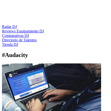
Radar DJ
Reviews Equipamiento DJ
Comparativas DJ
Directorio de Talentos
Tienda DJ
#
Audacity