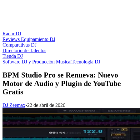
Radar DJ
Reviews Equipamiento DJ
Comparativas DJ
Directorio de Talentos
Tienda DJ
Software DJ y Producción Musical
Tecnología DJ
BPM Studio Pro se Renueva: Nuevo
Motor de Audio y Plugin de YouTube
Gratis
DJ Zeemax
•
22 de abril de 2026