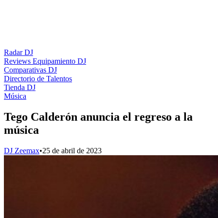
Radar DJ
Reviews Equipamiento DJ
Comparativas DJ
Directorio de Talentos
Tienda DJ
Música
Tego Calderón anuncia el regreso a la
música
DJ Zeemax
•
25 de abril de 2023