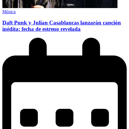
Música
Daft Punk y Julian Casablancas lanzarán canción
inédita: fecha de estreno revelada