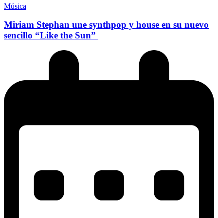
Música
Miriam Stephan une synthpop y house en su nuevo
sencillo “Like the Sun”