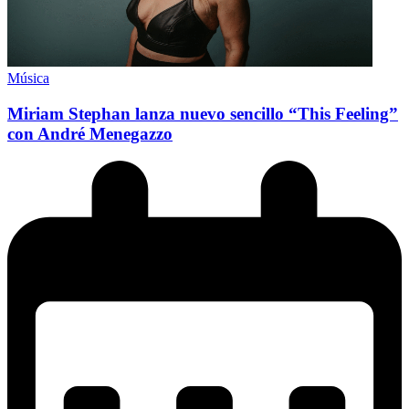
Música
Miriam Stephan lanza nuevo sencillo “This Feeling”
con André Menegazzo