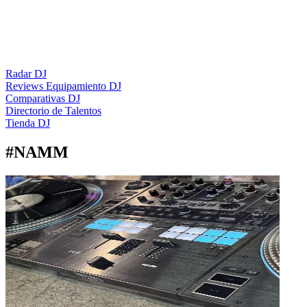
Radar DJ
Reviews Equipamiento DJ
Comparativas DJ
Directorio de Talentos
Tienda DJ
#
NAMM