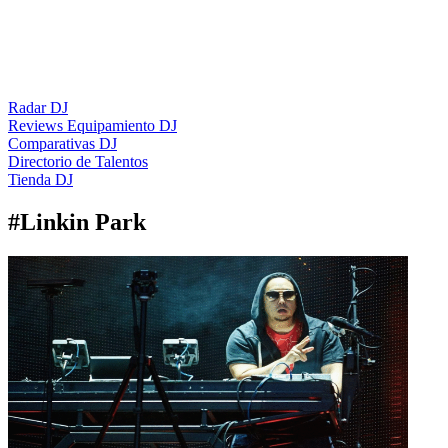
Radar DJ
Reviews Equipamiento DJ
Comparativas DJ
Directorio de Talentos
Tienda DJ
#
Linkin Park