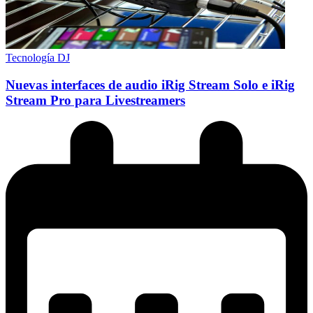
Tecnología DJ
Nuevas interfaces de audio iRig Stream Solo e iRig
Stream Pro para Livestreamers