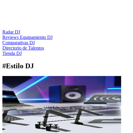
Radar DJ
Reviews Equipamiento DJ
Comparativas DJ
Directorio de Talentos
Tienda DJ
#
Estilo DJ