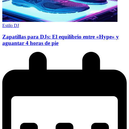
Estilo DJ
Zapatillas para DJs: El equilibrio entre «Hype» y
aguantar 4 horas de pie