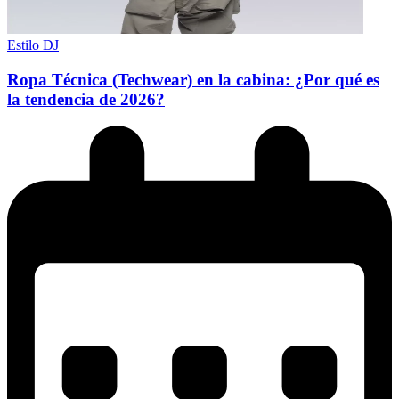
Estilo DJ
Ropa Técnica (Techwear) en la cabina: ¿Por qué es
la tendencia de 2026?