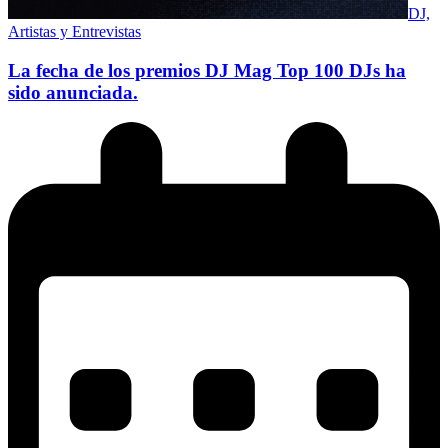
DJ,
Artistas y Entrevistas
La fecha de los premios DJ Mag Top 100 DJs ha
sido anunciada.