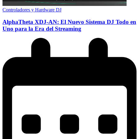
Controladores y Hardware DJ
AlphaTheta XDJ-AN: El Nuevo Sistema DJ Todo en
Uno para la Era del Streaming