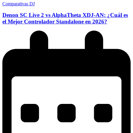
Comparativas DJ
Denon SC Live 2 vs AlphaTheta XDJ-AN: ¿Cuál es
el Mejor Controlador Standalone en 2026?