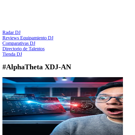
Radar DJ
Reviews Equipamiento DJ
Comparativas DJ
Directorio de Talentos
Tienda DJ
#
AlphaTheta XDJ-AN