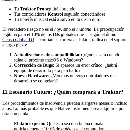
Tu
Traktor Pro
seguirá abriendo.
Tus controladores
Kontrol
seguirán conectándose.
Tu librería musical está a salvo en tu disco duro.
El verdadero riesgo no es el
hoy
, sino el
mañana
. La preocupación
legítima para el 10% de los DJs globales que —según el útimo
Censo Global DJ
— confían su carrera a Traktor, radica en el soporte
a largo plazo:
Actualizaciones de compatibilidad:
¿Qué pasará cuando
salga el próximo macOS o Windows?
Corrección de Bugs:
Si aparece un error crítico, ¿habrá
equipo de desarrollo para parcharlo?
Nuevo Hardware:
¿Veremos nuevos controladores o el
desarrollo se congelará?
El Escenario Futuro: ¿Quién comprará a Traktor?
Los procedimientos de insolvencia pueden alargarse meses o incluso
años. Lo más probable es que Native Instruments sea adquirida por
otra compañía.
El dato experto:
Que esto sea una buena o mala
noticia depende 100% de
quién
sea el comprador.