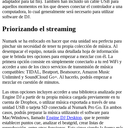
adaptador para tal fin). También han incluido un cable USB para
aquellos momentos en los que desees conectar el controlador a una
computadora, lo cual generalmente será necesario para utilizar
software de DJ.
Priorizando el streaming
Numark se ha enfocado en hacer que esta unidad sea perfecta para
pinchar sin necesidad de tener tu propia colección de música. Al
desempacar el equipo, notarás una detallada hoja de información
que te brinda tres opciones para empezar a mezclar con él. La
primera opción consiste en simplemente conectarlo a tu red WiFi y
acceder a uno de los cinco servicios de transmisión de música
compatibles: TIDAL, Beatport, Beatsource, Amazon Music
Unlimited y SoundCloud Go+. Al hacerlo, podrás empezar a
mezclar en cuestión de minutos.
Las otras opciones incluyen acceder a una biblioteca analizada por
Engine DJ a partir de tu propia música cargada previamente en tu
cuenta de Dropbox, o utilizar música exportada a través de una
unidad USB o tarjeta SD conectada al Numark Pro Go. En ambos
casos, podrás preparar la música utilizando el software para
Mac/Windows, llamado
Engine DJ Desktop
, que te permite
establecer puntos cue, analizar el beatgrid, crear listas de
reproducción, entre otras funciones. Esta sigue siendo la forma más