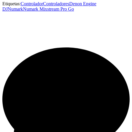
Etiquetas:
Controlador
Controladores
Denon Engine
DJ
Numark
Numark Mixstream Pro Go