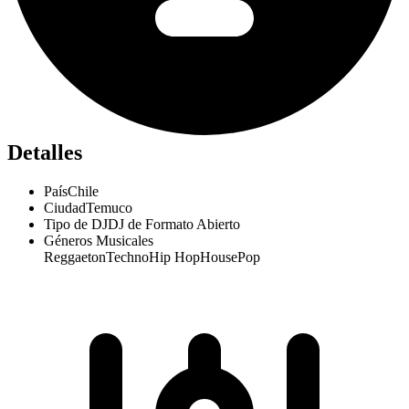
Detalles
País
Chile
Ciudad
Temuco
Tipo de DJ
DJ de Formato Abierto
Géneros Musicales
Reggaeton
Techno
Hip Hop
House
Pop