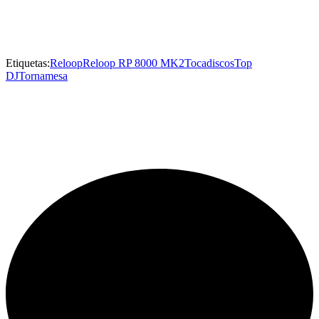
Etiquetas:
Reloop
Reloop RP 8000 MK2
Tocadiscos
Top
DJ
Tornamesa