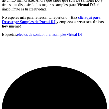
de un DJ memorable. Ahora que sabes
qué son los samples DJ
y
tienes a tu disposición los mejores
samples para Virtual DJ
, el
único límite es tu creatividad.
No esperes más para refrescar tu repertorio.
¡Haz
clic aquí para
Descargar Samples de Portal DJ
y empieza a crear sets únicos
hoy mismo!
Etiquetas:
efectos de sonido
librería
samples
Virtual DJ