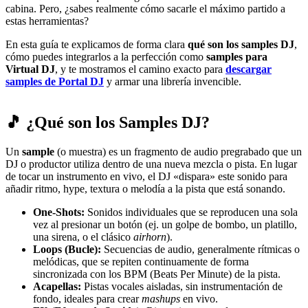
cabina. Pero, ¿sabes realmente cómo sacarle el máximo partido a
estas herramientas?
En esta guía te explicamos de forma clara
qué son los samples DJ
,
cómo puedes integrarlos a la perfección como
samples para
Virtual DJ
, y te mostramos el camino exacto para
descargar
samples de Portal DJ
y armar una librería invencible.
🎵 ¿Qué son los Samples DJ?
Un
sample
(o muestra) es un fragmento de audio pregrabado que un
DJ o productor utiliza dentro de una nueva mezcla o pista. En lugar
de tocar un instrumento en vivo, el DJ «dispara» este sonido para
añadir ritmo, hype, textura o melodía a la pista que está sonando.
One-Shots:
Sonidos individuales que se reproducen una sola
vez al presionar un botón (ej. un golpe de bombo, un platillo,
una sirena, o el clásico
airhorn
).
Loops (Bucle):
Secuencias de audio, generalmente rítmicas o
melódicas, que se repiten continuamente de forma
sincronizada con los BPM (Beats Per Minute) de la pista.
Acapellas:
Pistas vocales aisladas, sin instrumentación de
fondo, ideales para crear
mashups
en vivo.