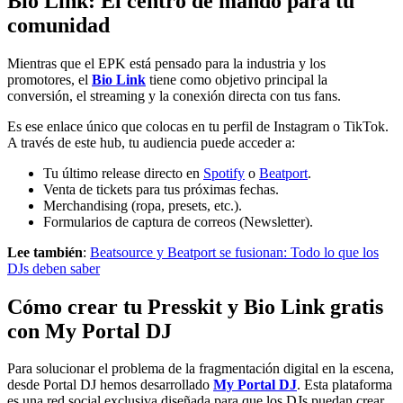
Bio Link: El centro de mando para tu
comunidad
Mientras que el EPK está pensado para la industria y los
promotores, el
Bio Link
tiene como objetivo principal la
conversión, el streaming y la conexión directa con tus fans.
Es ese enlace único que colocas en tu perfil de Instagram o TikTok.
A través de este hub, tu audiencia puede acceder a:
Tu último release directo en
Spotify
o
Beatport
.
Venta de tickets para tus próximas fechas.
Merchandising (ropa, presets, etc.).
Formularios de captura de correos (Newsletter).
Lee también
:
Beatsource y Beatport se fusionan: Todo lo que los
DJs deben saber
Cómo crear tu Presskit y Bio Link gratis
con My Portal DJ
Para solucionar el problema de la fragmentación digital en la escena,
desde Portal DJ hemos desarrollado
My Portal DJ
. Esta plataforma
es una red social exclusiva diseñada para que los DJs puedan crear