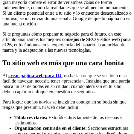
gran mayoría comete el error de ver ambas cosas de forma
independiente, cuando la realidad es que se alimentan mutuamente.
Si un cliente potencial entra a tu sitio y lo encuentra desactualizado o
confuso, se irá, enviando una señal a Google de que tu página no es
una buena opción.
Si te preguntas cómo preparar tu negocio para el futuro, en este
artículo analizamos los mejores
consejos de SEO y sitios web para
el 26
, enfocándonos en la experiencia del usuario, la autoridad de
marca y la adaptación a las nuevas tecnologías.
Tu sitio web es más que una cara bonita
Al
crear página web para DJ
, no basta con que se vea bien o sea
fácil de navegar; necesita tener «presencia». Imagina que una pareja
busca un DJ de bodas en su ciudad; cuando aterrizan en tu sitio,
deben captar tu enfoque en cuestión de segundos.
Para lograr que los novios se imaginen contigo en su boda sin que
tengas que presumir, tu web debe incluir:
Titulares claros:
Extraídos directamente de tus reseñas y
testimonios.
Organización centrada en el cliente:
Secciones estructuras
como piensan las parejas, no como prefieren los diseñadores