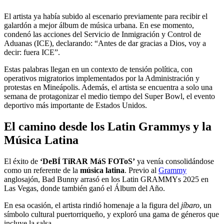
El artista ya había subido al escenario previamente para recibir el
galardón a mejor álbum de música urbana. En ese momento,
condenó las acciones del Servicio de Inmigración y Control de
Aduanas (ICE), declarando: “Antes de dar gracias a Dios, voy a
decir: fuera ICE”.
Estas palabras llegan en un contexto de tensión política, con
operativos migratorios implementados por la Administración y
protestas en Mineápolis. Además, el artista se encuentra a solo una
semana de protagonizar el medio tiempo del Super Bowl, el evento
deportivo más importante de Estados Unidos.
El camino desde los Latin Grammys y la
Música Latina
El éxito de
‘DeBÍ TiRAR MáS FOToS’
ya venía consolidándose
como un referente de la
música latina
. Previo al
Grammy
anglosajón, Bad Bunny arrasó en los Latin GRAMMYs 2025 en
Las Vegas, donde también ganó el Álbum del Año.
En esa ocasión, el artista rindió homenaje a la figura del
jíbaro
, un
símbolo cultural puertorriqueño, y exploró una gama de géneros que
incluye la salsa.