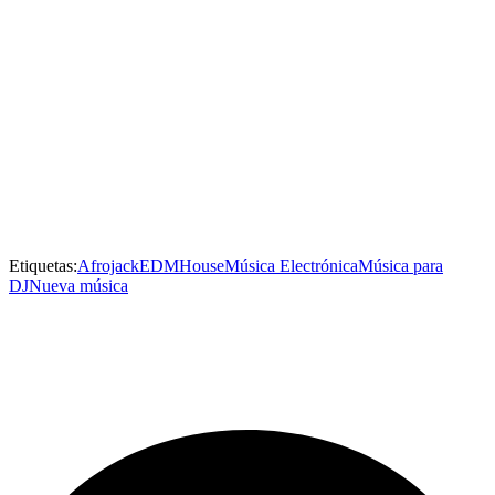
Etiquetas:
Afrojack
EDM
House
Música Electrónica
Música para
DJ
Nueva música