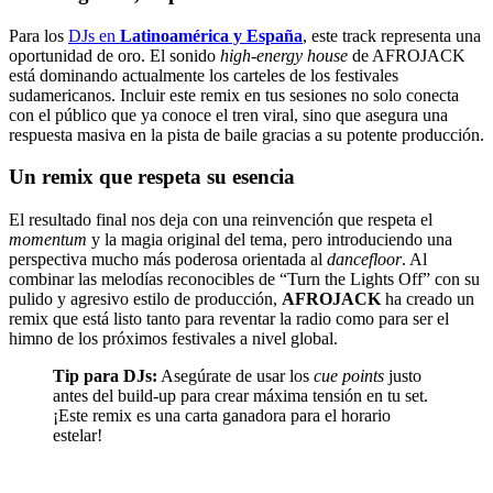
Para los
DJs en
Latinoamérica y España
, este track representa una
oportunidad de oro. El sonido
high-energy house
de AFROJACK
está dominando actualmente los carteles de los festivales
sudamericanos. Incluir este remix en tus sesiones no solo conecta
con el público que ya conoce el tren viral, sino que asegura una
respuesta masiva en la pista de baile gracias a su potente producción.
Un remix que respeta su esencia
El resultado final nos deja con una reinvención que respeta el
momentum
y la magia original del tema, pero introduciendo una
perspectiva mucho más poderosa orientada al
dancefloor
. Al
combinar las melodías reconocibles de “Turn the Lights Off” con su
pulido y agresivo estilo de producción,
AFROJACK
ha creado un
remix que está listo tanto para reventar la radio como para ser el
himno de los próximos festivales a nivel global.
Tip para DJs:
Asegúrate de usar los
cue points
justo
antes del build-up para crear máxima tensión en tu set.
¡Este remix es una carta ganadora para el horario
estelar!