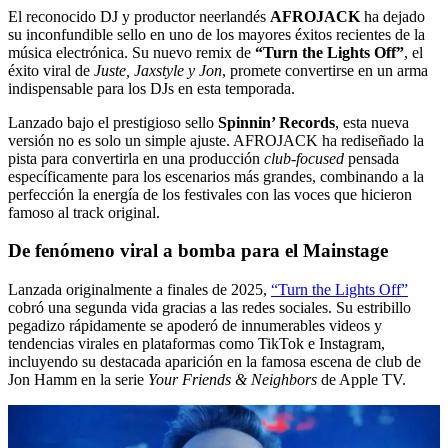
El reconocido DJ y productor neerlandés
AFROJACK
ha dejado
su inconfundible sello en uno de los mayores éxitos recientes de la
música electrónica. Su nuevo remix de
“Turn the Lights Off”
, el
éxito viral de
Juste, Jaxstyle y Jon
, promete convertirse en un arma
indispensable para los DJs en esta temporada.
Lanzado bajo el prestigioso sello
Spinnin’ Records
, esta nueva
versión no es solo un simple ajuste. AFROJACK ha rediseñado la
pista para convertirla en una producción
club-focused
pensada
específicamente para los escenarios más grandes, combinando a la
perfección la energía de los festivales con las voces que hicieron
famoso al track original.
De fenómeno viral a bomba para el Mainstage
Lanzada originalmente a finales de 2025,
“Turn the Lights Off”
cobró una segunda vida gracias a las redes sociales. Su estribillo
pegadizo rápidamente se apoderó de innumerables videos y
tendencias virales en plataformas como TikTok e Instagram,
incluyendo su destacada aparición en la famosa escena de club de
Jon Hamm en la serie
Your Friends & Neighbors
de Apple TV.